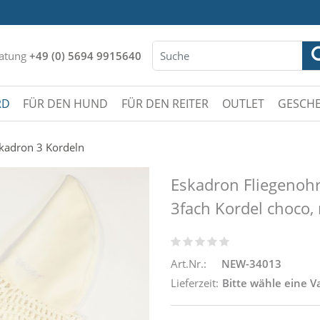
atung
+49 (0) 5694 9915640
RD
FÜR DEN HUND
FÜR DEN REITER
OUTLET
GESCHE
kadron 3 Kordeln
Eskadron Fliegenohr
3fach Kordel choco, 
Art.Nr.:
NEW-34013
Lieferzeit:
Bitte wähle eine V