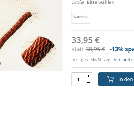
Größe:
Bitte wählen
Warmblut
33,95 €
statt
38,95 €
-13
% sp
inkl. ges. MwSt. zzgl.
Versandk
In de