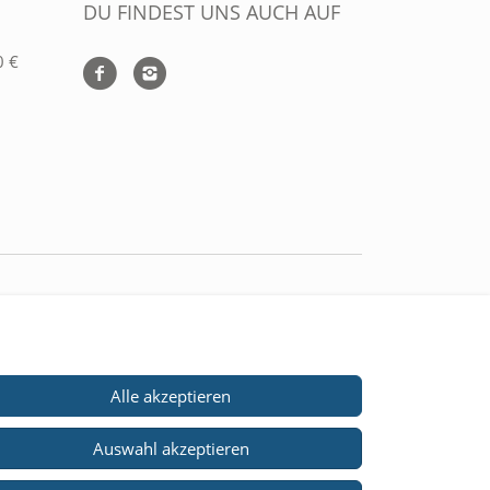
DU FINDEST UNS AUCH AUF
0 €
ZAHLUNGARTEN
Alle akzeptieren
WIR VERSCHICKEN MIT
Auswahl akzeptieren