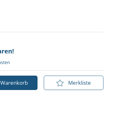
aren!
osten
n Warenkorb
Merkliste