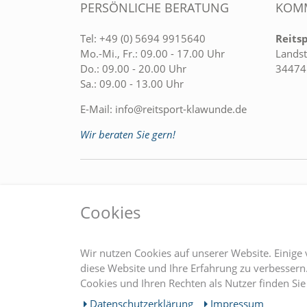
PERSÖNLICHE BERATUNG
KOMM
Tel:
+49 (0) 5694 9915640
Reits
Mo.-Mi., Fr.: 09.00 - 17.00 Uhr
Landst
Do.: 09.00 - 20.00 Uhr
34474
Sa.: 09.00 - 13.00 Uhr
E-Mail:
info@reitsport-klawunde.de
Wir beraten Sie gern!
EINKAUFEN
MEIN
Cookies
» Zahlungsarten
Regist
» Versandkosten
Login
Wir nutzen Cookies auf unserer Website. Einige 
» Widerrufsrecht
diese Website und Ihre Erfahrung zu verbesser
Cookies und Ihren Rechten als Nutzer finden Sie 
» Widerrufsformular
Daten­schutz­erklärung
Impressum