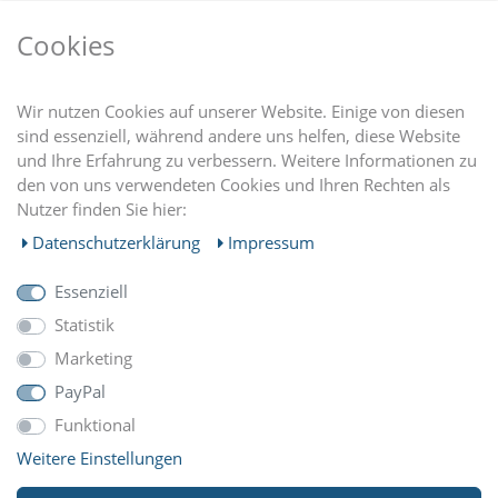
VORTEILE
Cookies
DU FINDEST UNS AUCH AUF
Wir nutzen Cookies auf unserer Website. Einige von diesen
sind essenziell, während andere uns helfen, diese Website
und Ihre Erfahrung zu verbessern. Weitere Informationen zu
EINKAUFEN
den von uns verwendeten Cookies und Ihren Rechten als
Nutzer finden Sie hier:
MEIN KONTO
Daten­schutz­erklärung
Impressum
Essenziell
UNTERNEHMEN
Statistik
Marketing
ZAHLUNGARTEN
PayPal
Funktional
Weitere Einstellungen
WIR VERSCHICKEN MIT