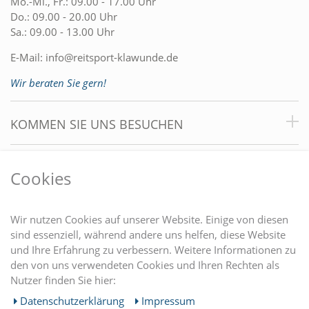
Mo.-Mi., Fr.: 09.00 - 17.00 Uhr
Do.: 09.00 - 20.00 Uhr
Sa.: 09.00 - 13.00 Uhr
E-Mail:
info@reitsport-klawunde.de
Wir beraten Sie gern!
KOMMEN SIE UNS BESUCHEN
VORTEILE
Cookies
DU FINDEST UNS AUCH AUF
Wir nutzen Cookies auf unserer Website. Einige von diesen
sind essenziell, während andere uns helfen, diese Website
und Ihre Erfahrung zu verbessern. Weitere Informationen zu
EINKAUFEN
den von uns verwendeten Cookies und Ihren Rechten als
Nutzer finden Sie hier:
MEIN KONTO
Daten­schutz­erklärung
Impressum