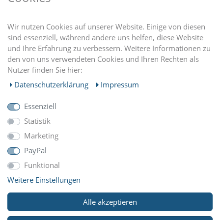
DU FINDEST UNS AUCH AUF
Wir nutzen Cookies auf unserer Website. Einige von diesen
sind essenziell, während andere uns helfen, diese Website
und Ihre Erfahrung zu verbessern. Weitere Informationen zu
EINKAUFEN
den von uns verwendeten Cookies und Ihren Rechten als
Nutzer finden Sie hier:
MEIN KONTO
Daten­schutz­erklärung
Impressum
Essenziell
UNTERNEHMEN
Statistik
Marketing
ZAHLUNGARTEN
PayPal
Funktional
Weitere Einstellungen
WIR VERSCHICKEN MIT
Alle akzeptieren