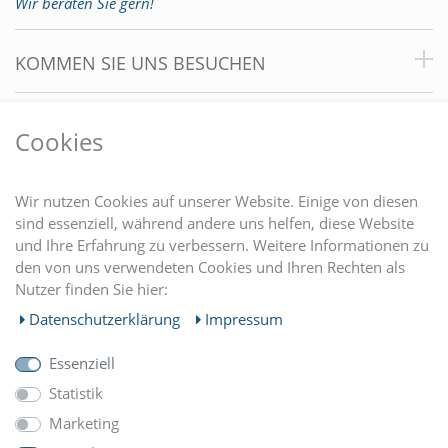
Wir beraten Sie gern!
KOMMEN SIE UNS BESUCHEN
VORTEILE
Cookies
DU FINDEST UNS AUCH AUF
Wir nutzen Cookies auf unserer Website. Einige von diesen
sind essenziell, während andere uns helfen, diese Website
und Ihre Erfahrung zu verbessern. Weitere Informationen zu
EINKAUFEN
den von uns verwendeten Cookies und Ihren Rechten als
Nutzer finden Sie hier:
MEIN KONTO
Daten­schutz­erklärung
Impressum
Essenziell
UNTERNEHMEN
Statistik
Marketing
ZAHLUNGARTEN