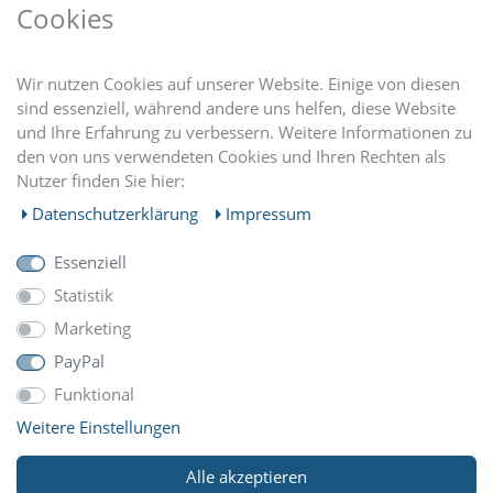
VORTEILE
Cookies
DU FINDEST UNS AUCH AUF
Wir nutzen Cookies auf unserer Website. Einige von diesen
sind essenziell, während andere uns helfen, diese Website
und Ihre Erfahrung zu verbessern. Weitere Informationen zu
EINKAUFEN
den von uns verwendeten Cookies und Ihren Rechten als
Nutzer finden Sie hier:
MEIN KONTO
Daten­schutz­erklärung
Impressum
Essenziell
UNTERNEHMEN
Statistik
Marketing
ZAHLUNGARTEN
PayPal
Funktional
Weitere Einstellungen
WIR VERSCHICKEN MIT
Alle akzeptieren