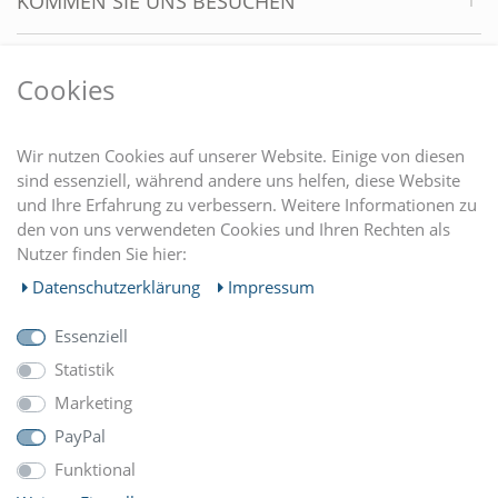
KOMMEN SIE UNS BESUCHEN
VORTEILE
Cookies
DU FINDEST UNS AUCH AUF
Wir nutzen Cookies auf unserer Website. Einige von diesen
sind essenziell, während andere uns helfen, diese Website
und Ihre Erfahrung zu verbessern. Weitere Informationen zu
EINKAUFEN
den von uns verwendeten Cookies und Ihren Rechten als
Nutzer finden Sie hier:
MEIN KONTO
Daten­schutz­erklärung
Impressum
Essenziell
UNTERNEHMEN
Statistik
Marketing
ZAHLUNGARTEN
PayPal
Funktional