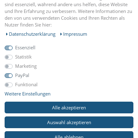
sind essenziell, während andere uns helfen, diese Website
und Ihre Erfahrung zu verbessern. Weitere Informationen zu
EINKAUFEN
den von uns verwendeten Cookies und Ihren Rechten als
Nutzer finden Sie hier:
MEIN KONTO
Daten­schutz­erklärung
Impressum
Essenziell
UNTERNEHMEN
Statistik
Marketing
ZAHLUNGARTEN
PayPal
Funktional
Weitere Einstellungen
WIR VERSCHICKEN MIT
Alle akzeptieren
Auswahl akzeptieren
© Copyright 2026 Reitsport Klawunde. Alle Rechte
Alle ablehnen
vorbehalten.