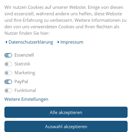
DU FINDEST UNS AUCH AUF
Wir nutzen Cookies auf unserer Website. Einige von diesen
sind essenziell, während andere uns helfen, diese Website
und Ihre Erfahrung zu verbessern. Weitere Informationen zu
EINKAUFEN
den von uns verwendeten Cookies und Ihren Rechten als
Nutzer finden Sie hier:
MEIN KONTO
Daten­schutz­erklärung
Impressum
Essenziell
UNTERNEHMEN
Statistik
Marketing
ZAHLUNGARTEN
PayPal
Funktional
Weitere Einstellungen
WIR VERSCHICKEN MIT
Alle akzeptieren
Auswahl akzeptieren