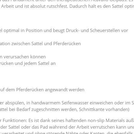
rbeit und ist absolut rutschfest. Dadurch hält es den Sattel opti
tel optimal in Position und beugt Druck- und Scheuerstellen vor
lation zwischen Sattel und Pferderücken
en verursachen können
erücken und jedem Sattel an
t auf dem Pferderücken angewandt werden
asser abspülen, in handwarmem Seifenwasser einweichen oder im
ättel bei Bedarf zugeschnitten werden, Schnittkante vorhanden)
er Funktionen: Es ist dank seines haftenden non-slip Materials äuß
ss der Sattel oder das Pad während der Arbeit verrutschen kann u
t verarbeitet und ohne störende Nähte oder Kanten, die ebenfall