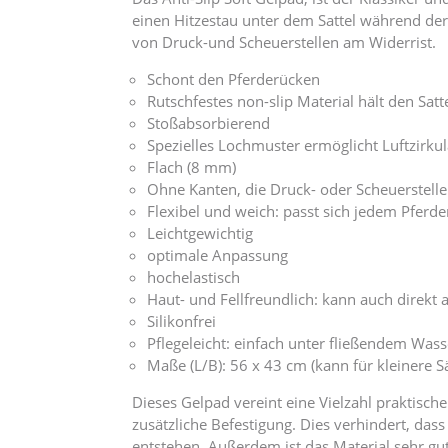
einen Hitzestau unter dem Sattel während der A
von Druck-und Scheuerstellen am Widerrist.
Schont den Pferderücken
Rutschfestes non-slip Material hält den Sat
Stoßabsorbierend
Spezielles Lochmuster ermöglicht Luftzirku
Flach (8 mm)
Ohne Kanten, die Druck- oder Scheuerstell
Flexibel und weich: passt sich jedem Pferd
Leichtgewichtig
optimale Anpassung
hochelastisch
Haut- und Fellfreundlich: kann auch direk
Silikonfrei
Pflegeleicht: einfach unter fließendem W
Maße (L/B): 56 x 43 cm (kann für kleinere S
Dieses Gelpad vereint eine Vielzahl praktisch
zusätzliche Befestigung. Dies verhindert, da
entstehen. Außerdem ist das Material sehr gu