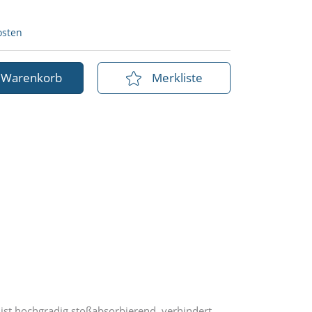
osten
n Warenkorb
Merkliste
 ist hochgradig stoßabsorbierend, verhindert