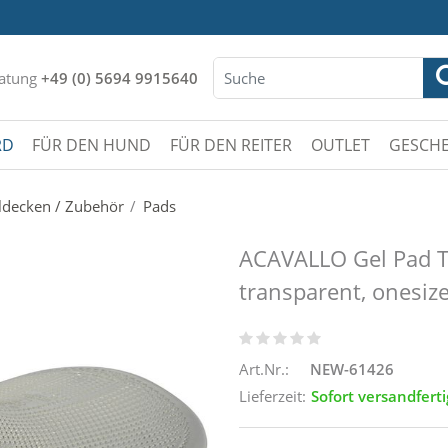
atung
+49 (0) 5694 9915640
RD
FÜR DEN HUND
FÜR DEN REITER
OUTLET
GESCHE
eldecken / Zubehör
Pads
ACAVALLO Gel Pad Th
transparent, onesiz
Art.Nr.:
NEW-61426
Lieferzeit:
Sofort versandferti