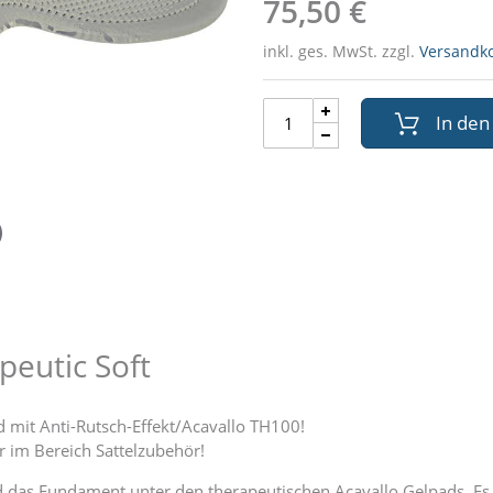
75,50 €
inkl. ges. MwSt. zzgl.
Versandk
In de
eutic Soft
ad mit Anti-Rutsch-Effekt/Acavallo TH100!
er im Bereich Sattelzubehör!
und das Fundament unter den therapeutischen Acavallo Gelpads. Es