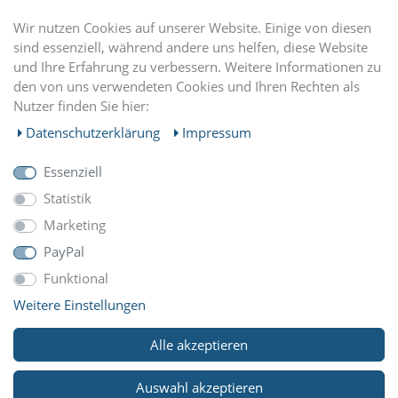
DU FINDEST UNS AUCH AUF
Wir nutzen Cookies auf unserer Website. Einige von diesen
sind essenziell, während andere uns helfen, diese Website
und Ihre Erfahrung zu verbessern. Weitere Informationen zu
EINKAUFEN
den von uns verwendeten Cookies und Ihren Rechten als
Nutzer finden Sie hier:
MEIN KONTO
Daten­schutz­erklärung
Impressum
Essenziell
UNTERNEHMEN
Statistik
Marketing
ZAHLUNGARTEN
PayPal
Funktional
Weitere Einstellungen
WIR VERSCHICKEN MIT
Alle akzeptieren
Auswahl akzeptieren