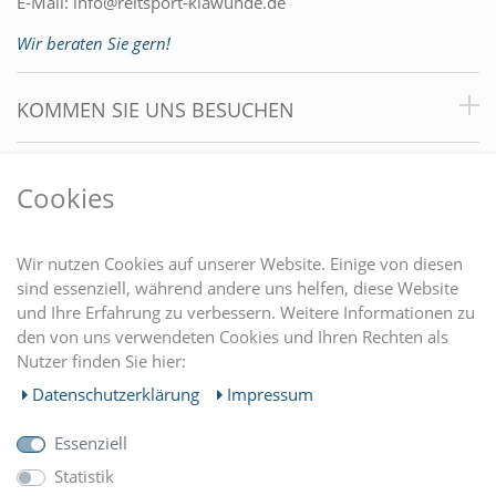
E-Mail:
info@reitsport-klawunde.de
Wir beraten Sie gern!
KOMMEN SIE UNS BESUCHEN
VORTEILE
Cookies
DU FINDEST UNS AUCH AUF
Wir nutzen Cookies auf unserer Website. Einige von diesen
sind essenziell, während andere uns helfen, diese Website
und Ihre Erfahrung zu verbessern. Weitere Informationen zu
EINKAUFEN
den von uns verwendeten Cookies und Ihren Rechten als
Nutzer finden Sie hier:
MEIN KONTO
Daten­schutz­erklärung
Impressum
Essenziell
UNTERNEHMEN
Statistik